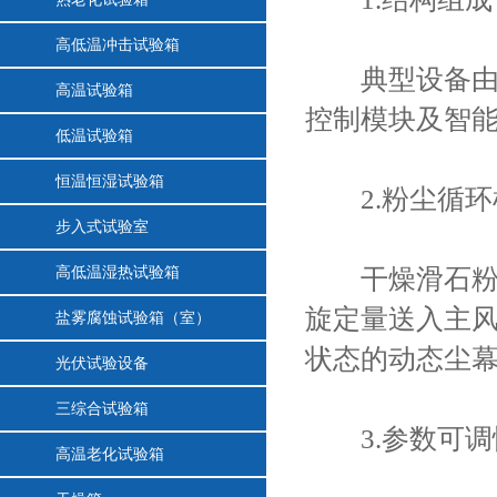
高低温冲击试验箱
典型设备由密
高温试验箱
控制模块及智
低温试验箱
恒温恒湿试验箱
2.粉尘循环
步入式试验室
高低温湿热试验箱
干燥滑石粉/
旋定量送入主
盐雾腐蚀试验箱（室）
状态的动态尘
光伏试验设备
三综合试验箱
3.参数可调
高温老化试验箱