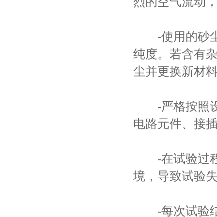
烈的空气流动
-使用的砂尘
纯度。若含有
尘并更换新材
-严格按照设
电路元件、接
-在试验过程
境，导致试验
-每次试验结