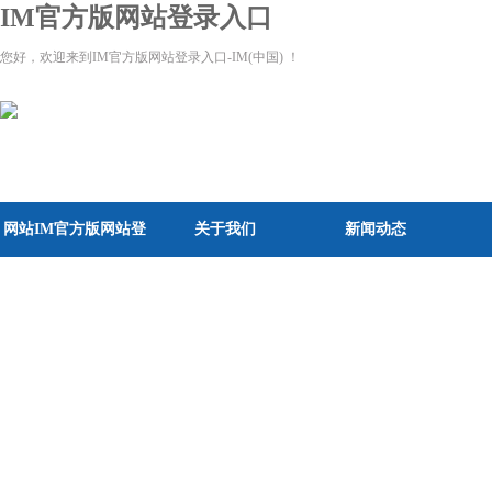
IM官方版网站登录入口
您好，欢迎来到IM官方版网站登录入口-IM(中国) ！
网站IM官方版网站登
关于我们
新闻动态
录入口