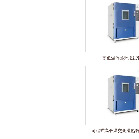
高低温湿热环境试
可程式高低温交变湿热