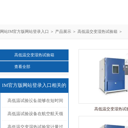
网站IM官方版网站登录入口
＞
产品展示
＞
高低温交变湿热试验箱
＞
高低温交变湿热试验箱
查看全部
IM官方版网站登录入口相关的
文章
高低温试验设备能够在短时间
高低温交变湿热试
内快速完成升温、降温过程
高低温试验设备在航空航天领
域中具有广泛的应用
高低温交变湿热试验室计量过