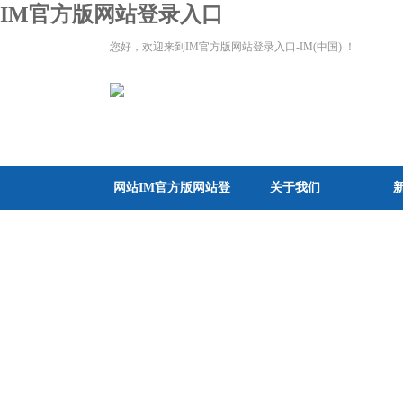
IM官方版网站登录入口
您好，欢迎来到IM官方版网站登录入口-IM(中国) ！
网站IM官方版网站登
关于我们
录入口