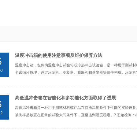
温度冲击箱的使用注意事项及维护保养方法
5
温度冲击箱，也称为温度冲击试验箱或冷热冲击试验箱，是一种用于测试材
-3
卡诺循环原理，通过压缩机、冷凝器、膨胀阀和蒸发器等组件构成。压缩机将
高低温冲击箱在智能化和多功能化方面取得了进展
6
高低温冲击箱是一种用于测试材料或产品在特殊温度条件下性能的实验设备
-2
被测样品放置在正常的试验大气条件下，直至达到温度稳定。2.初始检测：将