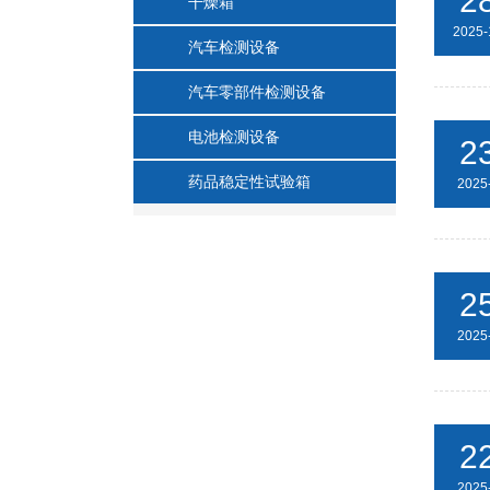
2
干燥箱
2025-
汽车检测设备
汽车零部件检测设备
电池检测设备
2
药品稳定性试验箱
2025
2
2025
2
2025