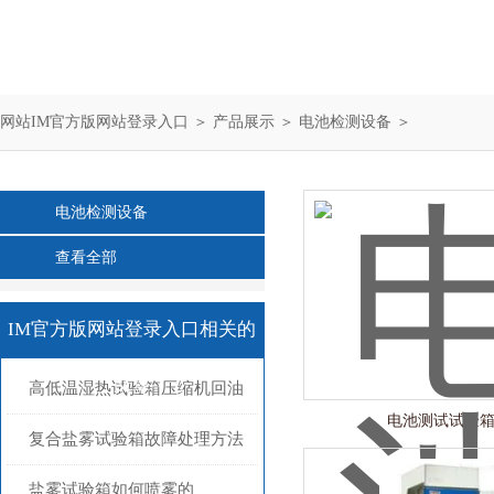
网站IM官方版网站登录入口
＞
产品展示
＞
电池检测设备
＞
电池检测设备
查看全部
IM官方版网站登录入口相关的
文章
高低温湿热试验箱压缩机回油
电池测试试验
的解决办法
复合盐雾试验箱故障处理方法
介绍
盐雾试验箱如何喷雾的