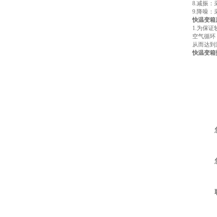
8.减振
9.降噪
快温变箱
1.为保
空气循环
从而达到
快温变箱