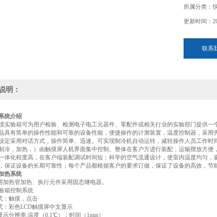
所属分类：
更新时间：202
联系
说明：
系统介绍
境实验箱可为用户检验、检测电子电工元器件、零配件或相关行业的实验部门提供一个
品具有简单的操作性能和可靠的设备性能，便捷操作的计测装置，温度控制器，采用
设定采用对话方式，操作简单、迅速。可实现制冷机自动运转，减轻操作人员工作时
制冷，加热，）由触摸屏人机界面集中控制。整体在客户方进行装配，运输摆放方便
一体化程度高，在客户端装配调试时间短；科学的空气流通设计，使室内温度均匀，
，保证设备的长期可靠性；每个产品都根据客户的要求订做，保证了设备的高效，节
加热系统
采用加热管加热、执行元件采用固态继电器。
验箱控制系统
方式：触摸，点击
方式：彩色LCD触摸屏中文显示
显示分辨率:温度（0.1℃）；时间（1min）