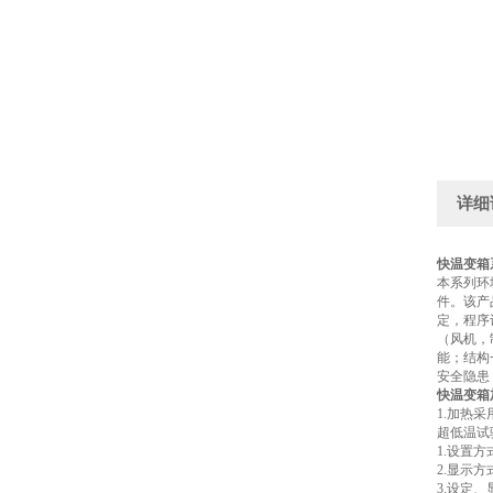
详细
快温变箱
本系列环
件。该产
定，程序
（风机，
能；结构
安全隐患
快温变箱
1.加热
超低温试
1.设置
2.显示
3.设定、