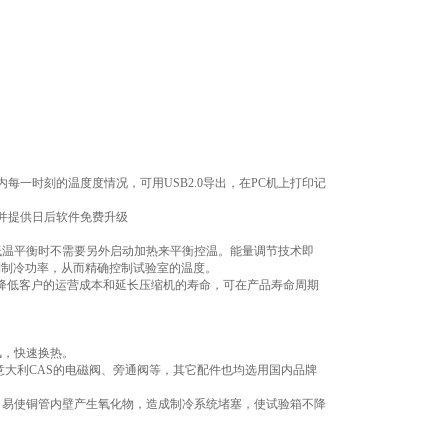
内每一时刻的温度度情况，可用USB2.0导出，在PC机上打印记
：并提供日后软件免费升级
低温平衡时不需要另外启动加热来平衡控温。能量调节技术即
制制冷功率，从而精确控制试验室的温度。
上降低客户的运营成本和延长压缩机的寿命，可在产品寿命周期
风，快速换热。
意大利CAS的电磁阀、旁通阀等，其它配件也均选用国内品牌
，易使铜管内壁产生氧化物，造成制冷系统堵塞，使试验箱不降