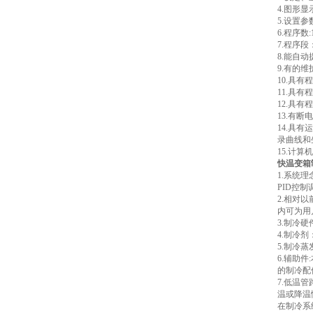
4.图形
5.设置
6.程序数
7.程序
8.能自
9.有的
10.具
11.具
12.具
13.有断
14.具
录曲线和
15.计
快温变箱
1.系统
PID控
2.相对
内可为用
3.制冷硬
4.制冷剂
5.制冷
6.辅助
的制冷配
7.低温
温或降温
在制冷系