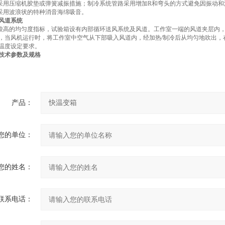
：采用压缩机胶垫或弹簧减振措施；制冷系统管路采用增加R和弯头的方式避免因振动
：采用波浪状的特种消音海绵吸音。
风道系统
证较高的均匀度指标，试验箱设有内部循环送风系统及风道。工作室一端的风道夹层内
，当风机运行时，将工作室中空气从下部吸入风道内，经加热/制冷后从均匀地吹出，
温度设定要求。
技术参数及规格
产品：
您的单位：
您的姓名：
联系电话：