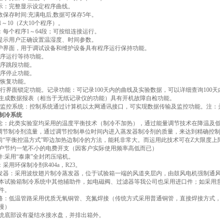
显示：完整显示设定程序曲线。
参数保存时间:充满电后,数据可保存5年。
:1～10（Z大10个程序）。
段：每个程序1～64段；可按组连接运行。
动提示用户正确设置温湿度、时间参数。
维护界面，用于调试设备和维护设备具有程序运行保持功能。
有程序运行等待功能。
有程序跳段功能。
有程序停止功能。
电恢复功能。
有运行界面锁定功能。记录功能：可记录100天内的曲线及实验数据，可以详细查询100天
生成数据报表（相当于无纸记录仪的功能）具有开机故障自检功能。
算机监控系统：控制系统通过计算机以太网通讯接口，可实现数据传输及监控功能。注
制冷系统
理念：此类实验室均采用的温度平衡技术（制冷不加热），通过能量调节技术在降温及
制调节制冷剂流量，通过调节控制单位时间内进入蒸发器制冷剂的质量，来达到精确控
以前“平衡控温方式”即边加热边制冷的方法，能耗非常大。而运用此技术可在Z大限度
户节约一笔不小的电费开支（因客户实际使用频率高低而已）
件:采用“泰康”全封闭压缩机。
：采用环保制冷剂R404a，R23。
蒸发器：采用波纹翅片制冷蒸发器，位于试验箱一端的风道夹层内，由鼓风电机强制通
件:本试验箱制冷系统中其他辅助件，如电磁阀、过滤器等我公司也采用进口件；如采用
件。
管路：低温管路采用优质无氧铜管、充氮焊接（传统方式采用普通铜管，直接焊接方式
慢）
统底部设有凝结水接水盘，并排出箱外。